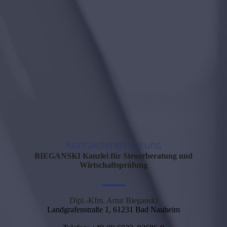
Kontaktieren Sie uns
BIEGANSKI
Kanzlei für Steuerberatung und
Wirtschaftsprüfung
—
Dipl.-Kfm. Artur Bieganski
Landgrafenstraße 1, 61231 Bad Nauheim