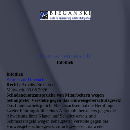
Mandantenbereich
Infothek
—
Infothek
Zurück zur Übersicht
Recht
/ Arbeits-/Sozialrecht
Mittwoch, 03.06.2026
Schadenersatzansprüche von Mitarbeitern wegen
behaupteter Verstöße gegen das Hinweisgeberschutzgesetz
Das Landesarbeitsgericht Niedersachsen hat die Berufungen
zweier Führungskräfte eines Automobilherstellers gegen die
Abweisung ihrer Klagen auf Schadensersatz und
Schmerzensgeld wegen behaupteter Verstöße gegen das
Hinweisgeberschutzgesetz zurückgewiesen, da weder