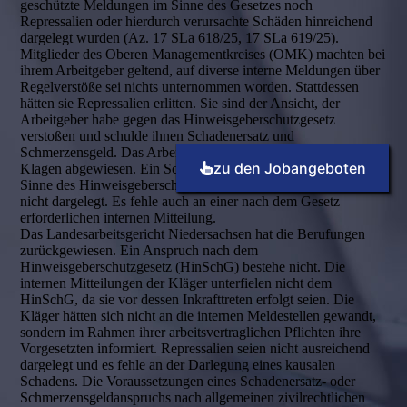
geschützte Meldungen im Sinne des Gesetzes noch
Repressalien oder hierdurch verursachte Schäden hinreichend
dargelegt wurden (Az. 17 SLa 618/25, 17 SLa 619/25).
Mitglieder des Oberen Managementkreises (
OMK
) machten bei
ihrem Arbeitgeber geltend, auf diverse interne Meldungen über
Regelverstöße sei nichts unternommen worden. Stattdessen
hätten sie Repressalien erlitten. Sie sind der Ansicht, der
Arbeitgeber habe gegen das Hinweisgeberschutzgesetz
verstoßen und schulde ihnen Schadenersatz und
Schmerzensgeld. Das Arbeitsgericht Braunschweig hat die
zu den Jobangeboten
Klagen abgewiesen. Ein Schaden, der auf eine Repressalie im
Sinne des Hinweisgeberschutzgesetzes zurückzuführen sei, sei
nicht dargelegt. Es fehle auch an einer nach dem Gesetz
erforderlichen internen Mitteilung.
Das Landesarbeitsgericht Niedersachsen hat die Berufungen
zurückgewiesen. Ein Anspruch nach dem
Hinweisgeberschutzgesetz (HinSchG) bestehe nicht. Die
internen Mitteilungen der Kläger unterfielen nicht dem
HinSchG, da sie vor dessen Inkrafttreten erfolgt seien. Die
Kläger hätten sich nicht an die internen Meldestellen gewandt,
sondern im Rahmen ihrer arbeitsvertraglichen Pflichten ihre
Vorgesetzten informiert. Repressalien seien nicht ausreichend
dargelegt und es fehle an der Darlegung eines kausalen
Schadens. Die Voraussetzungen eines Schadenersatz- oder
Schmerzensgeldanspruchs nach allgemeinen zivilrechtlichen