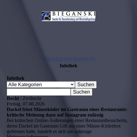
Mandantenbereich
Infothek
—
Infothek
Recht
/ Zivilrecht
Freitag, 07.08.2026
Dackel frisst Mäuseköder im Gastraum eines Restaurants:
kritische Meinung dazu auf Instagram zulässig
Bei kritischen Online-Äußerungen einer Restaurantbesucherin,
deren Dackel im Gastraum Gift aus einer Mäuse-Köderbox
gefressen hatte, handelt es sich um zulässige
Meinungsäußerungen.