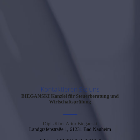
Kontaktieren Sie uns
BIEGANSKI
Kanzlei für Steuerberatung und
Wirtschaftsprüfung
—
Dipl.-Kfm. Artur Bieganski
Landgrafenstraße 1, 61231 Bad Nauheim