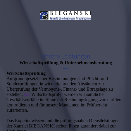
Unsere Leistungen
Wirtschaftsprüfung & Unternehmensberatung
—
Wirtschaftsprüfung
Aufgrund gesetzlicher Bestimmungen sind Pflicht- und
Sonderprüfungen in wiederkehrenden Abständen zur
Überprüfung der Vermögens-, Finanz- und Ertragslage zu
erstellen.
Als
Wirtschaftsprüfer werden wir sämtliche
Geschäftsvorfälle im Sinne der Rechnungs­legungs­vorschriften
kontrollieren und für unsere Mandanten im Prüfbericht
aufarbeiten.
Das Expertenwissen und die prüfungsnahen Dienstleistungen
der Kanzlei BIEGANSKI stehen Ihnen garantiert dabei zur