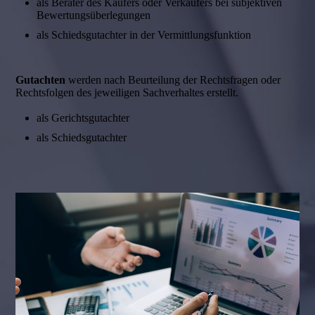
als Berater des Käufers oder Verkäufers bei subjektiven
Bewertungsüberlegungen
als Schiedsgutachter in der Vermittlungsfunktion
Gutachten
werden nach Beurteilung der Rechts­fragen oder
Rechtsfolgen des jeweiligen Sachverhaltes erstellt.
als Gerichtsgutachter
als Schiedsgutachter