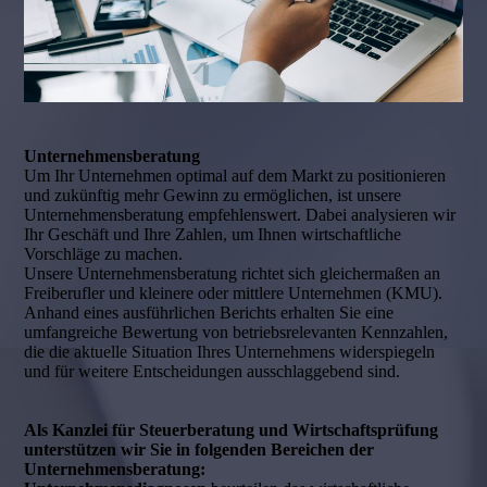
Unternehmensberatung
Um Ihr Unternehmen optimal auf dem Markt zu positionieren
und zukünftig mehr Gewinn zu ermöglichen, ist unsere
Unternehmensberatung empfehlenswert. Dabei analysieren wir
Ihr Geschäft und Ihre Zahlen, um Ihnen wirtschaftliche
Vorschläge zu machen.
Unsere Unternehmensberatung richtet sich gleichermaßen an
Freiberufler und kleinere oder mittlere Unternehmen (KMU).
Anhand eines ausführlichen Berichts erhalten Sie eine
umfangreiche Bewertung von betriebsrelevanten Kennzahlen,
die die aktuelle Situation Ihres Unternehmens widerspiegeln
und für weitere Entscheidungen ausschlaggebend sind.
Als Kanzlei für Steuerberatung und Wirtschaftsprüfung
unterstützen wir Sie in folgenden Bereichen der
Unternehmensberatung: