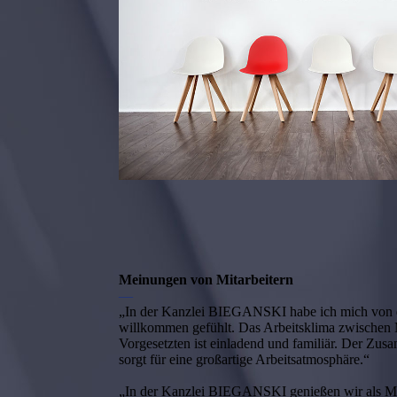
Meinungen von Mitarbeitern
—
„In der Kanzlei BIEGANSKI habe ich mich von d
willkommen gefühlt. Das Arbeitsklima zwischen 
Vorgesetzten ist einladend und familiär. Der Zus
sorgt für eine großartige Arbeitsatmosphäre.“
„In der Kanzlei BIEGANSKI genießen wir als Mit