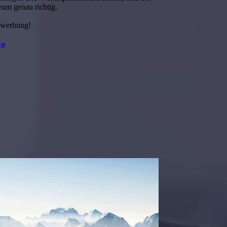
eam genau richtig.
Bewerbung!
te