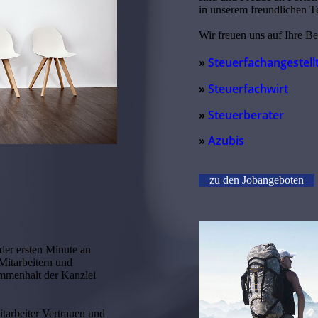
in unserem freundlichen T
Wir freuen uns auf Ihre 
»
Steuerfachangestell
»
Steuerfachwirt
»
Steuerberater
»
Azubis
zu den Jobangeboten
er ersten Minute an
Mitarbeitern und
ammenhalt der Kanzlei
arbeiter Vertrauen und