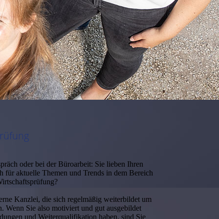
prüfung
räch oder bei der Büroarbeit: Sie lieben Ihren
ich für aktuelle Themen und Trends in dem Bereich
irtschaftsprüfung?
erne Kanzlei, die sich regelmäßig weiterbildet um
n. Wenn Sie also motiviert und gut ausgebildet
ldungen und Weiterqualifikation haben, sind Sie