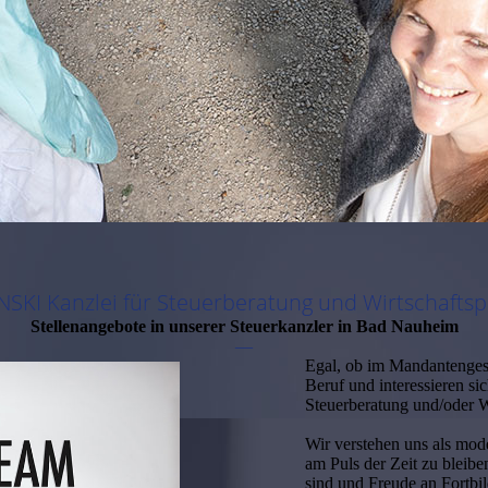
NSKI
Kanzlei für Steuerberatung und Wirtschafts
Stellenangebote in unserer Steuerkanzler in Bad Nauheim
—
Egal, ob im Mandantengesp
Beruf und interessieren s
Steuerberatung und/oder W
Wir verstehen uns als mod
am Puls der Zeit zu bleibe
sind und Freude an Fortbi