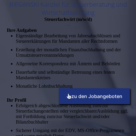
BIEGANSKI
Kanzlei für Steuerberatung und
Wirtschaftsprüfung
Steuerfachwirt (m/w/d)
—
Ihre Aufgaben
Eigenständige Bearbeitung von Jahresabschlüssen und
Steuererklärungen für Mandanten aller Rechtsformen
Erstellung der monatlichen Finanzbuchhaltung und der
Umsatzsteuervoranmeldungen
Allgemeine Korrespondenz mit Ämtern und Behörden
Dauerhafte und selbständige Betreuung eines festen
Mandantenkreises
Monatliche Lohnbuchhaltung
zu den Jobangeboten
Ihr Profil
Erfolgreich abgeschlossene Ausbildung zum/zur
Steuerfachangestellten oder vergleichbarerAusbildung ggf.
mit Fortbildung zum/zur Steuer­fachwirt und/oder
Bilanzbuchhalter
Sicherer Umgang mit der EDV, MS-Office-Programmen
und wenn möglich Datev