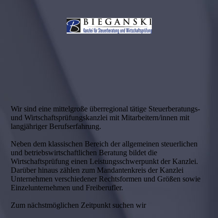
Wir sind eine mittelgroße überregional tätige Steuerberatungs-
und Wirtschaftsprüfungskanzlei mit Mitarbeitern/innen mit
langjähriger Berufserfahrung.
Neben dem klassischen Bereich der allgemeinen steuerlichen
und betriebswirtschaftlichen Beratung bildet die
Wirtschaftsprüfung einen Leistungs­schwerpunkt der Kanzlei.
Darüber hinaus zählen zum Mandantenkreis der Kanzlei
Unternehmen verschiedener Rechtsformen und Größen sowie
Einzelunternehmen und Freiberufler.
Zum nächstmöglichen Zeitpunkt suchen wir