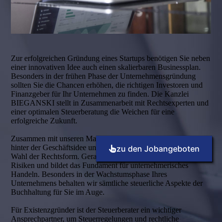
Zur erfolgreichen Gründung eines Startups benötigen Sie neben
einer innovativen Idee auch einen skalierbaren Businessplan.
Besonders in der frühen Phase der Unternehmensgründung
sollten Sie die Chancen erhöhen, die richtigen Investoren und
Finanzgeber für Ihr Unter­nehmen zu finden. Die Kanzlei
BIEGANSKI stellt in Zusammenarbeit mit Rechtsexperten und
einer optimalen Steuerberatung die Weichen für eine
erfolgreiche Zukunft.
Zusammen mit unseren Mandanten ermitteln wir das Potenzial
hinter der Geschäftsidee und entscheiden über die bestmögliche
zu den Jobangeboten
Wahl der Rechtsform. Gerade diese Entscheidung birgt viele
Risiken und bildet das Fundament für unternehmerisches
Handeln. Besonders in der Wachstumsphase Ihres
Unternehmens behalten wir sämtliche steuerliche Aspekte der
Buchhaltung für Sie im Auge.
Für Existenzgründer ist der Steuerberater ein wichtiger
Ansprechpartner, um Steuer­regelungen und rechtliche